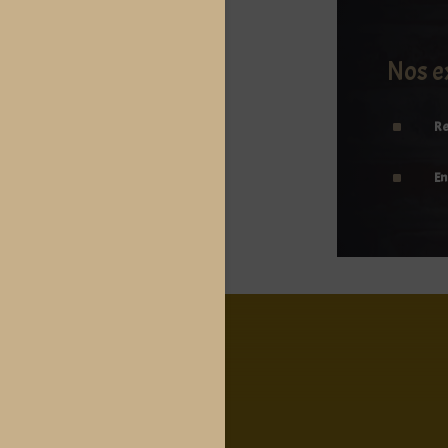
Nos e
^
Re
^
En