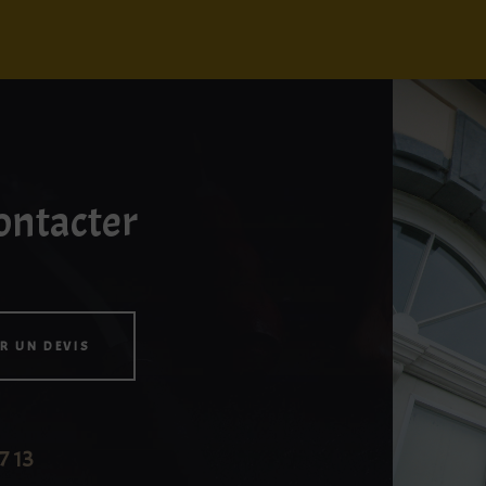
ontacter
R UN DEVIS
7 13