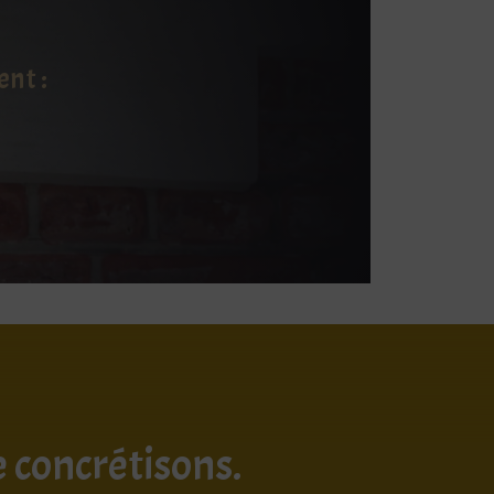
nt :
e concrétisons.