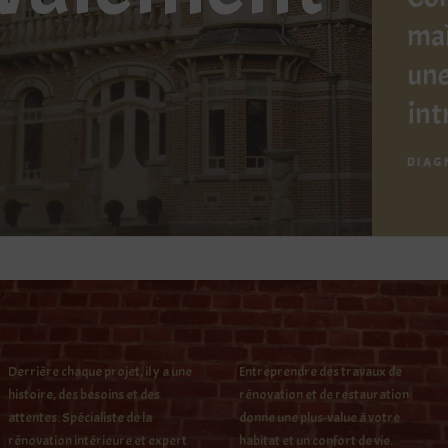
maî
une
int
DIAG
Derrière chaque projet, il y a une
Entreprendre des travaux de
histoire, des besoins et des
rénovation et de restauration
attentes. Spécialiste de la
donne une plus-value à votre
rénovation intérieure et expert
habitat et un confort de vie.