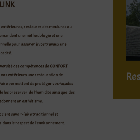
LINK
s extérieures, restaurer des moulures ou
demandent une méthodologie et une
nnelle pour assurer à vos travaux une
icacité.
diversité des compétences de
CONFORT
Re
 vos extérieurs une restauration de
-faire permettent de protéger vos façades
de les préserver de l’humidité ainsi que des
i redonnent un esthétisme.
cient savoir-faire traditionnel et
es dans le respect de l’environnement.