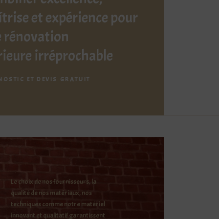
trise et expérience pour
 rénovation
rieure irréprochable
NOSTIC ET DEVIS GRATUIT
Le choix de nos fournisseurs, la
qualité de nos matériaux, nos
techniques comme notre matériel
innovant et qualitatif garantissent