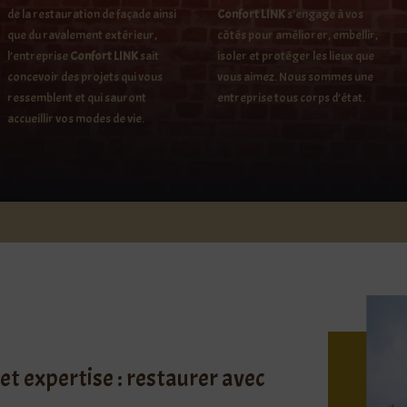
de la restauration de façade ainsi
Confort LINK
s’engage à vos
que du ravalement extérieur,
côtés pour améliorer, embellir,
l’entreprise
Confort LINK
sait
isoler et protéger les lieux que
concevoir des projets qui vous
vous aimez. Nous sommes une
ressemblent et qui sauront
entreprise tous corps d’état.
accueillir vos modes de vie.
N
et expertise : restaurer avec