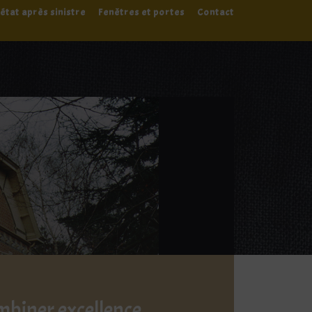
état après sinistre
Fenêtres et portes
Contact
biner excellence,