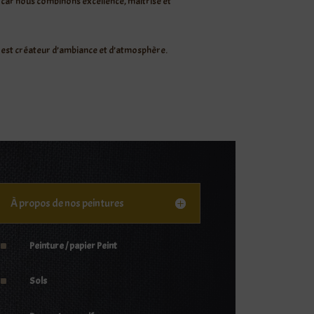
 car nous combinons excellence, maîtrise et
K
est créateur d’ambiance et d’atmosphère.
À propos de nos peintures
^
Peinture / papier Peint
^
Sols