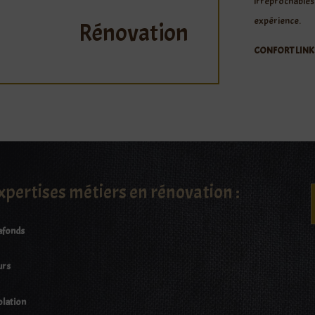
irréprochables
expérience.
Rénovation
CONFORT LIN
xpertises métiers en rénovation :
afonds
urs
olation