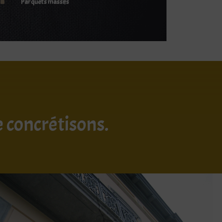
^
Parquets massifs
e concrétisons.