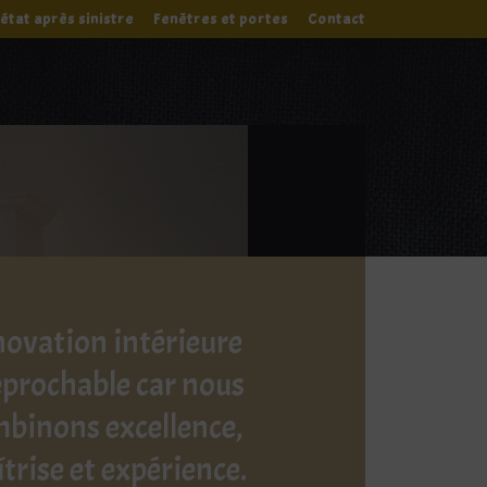
état après sinistre
Fenêtres et portes
Contact
ovation intérieure
éprochable car nous
binons excellence,
trise et expérience.