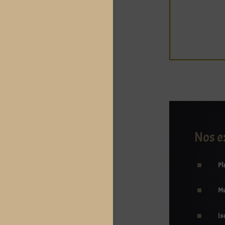
Nos e
^
Pl
^
M
^
Is