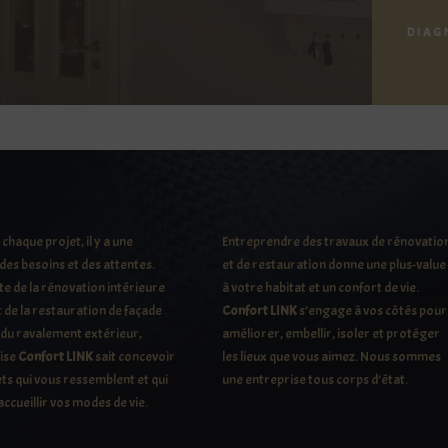
DIAG
chaque projet, il y a une
Entreprendre des travaux de rénovatio
 des besoins et des attentes.
et de restauration donne une plus-value
te de la rénovation intérieure
à votre habitat et un confort de vie.
 de la restauration de façade
Confort LINK
s’engage à vos côtés pour
 du ravalement extérieur,
améliorer, embellir, isoler et protéger
rise
Confort LINK
sait concevoir
les lieux que vous aimez. Nous sommes
ts qui vous ressemblent et qui
une entreprise tous corps d’état.
ccueillir vos modes de vie.