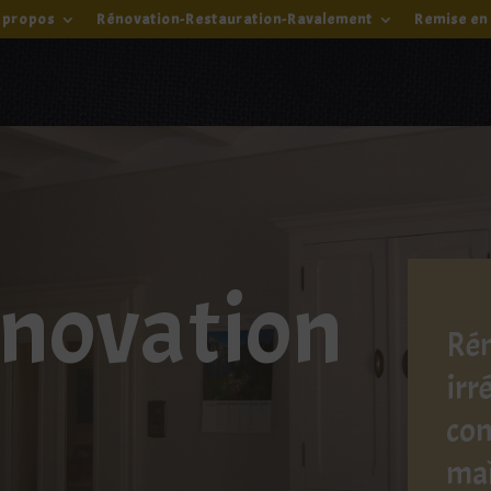
 propos
Rénovation-Restauration-Ravalement
Remise en 
novation
Rén
irr
com
maî