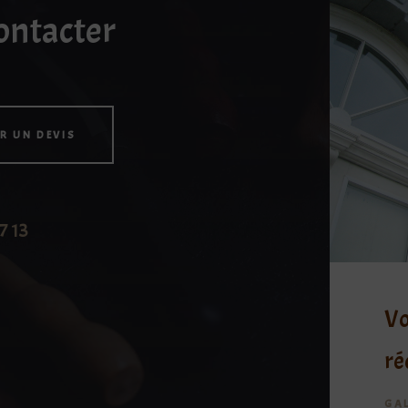
ontacter
R UN DEVIS
7 13
Vo
ré
GA