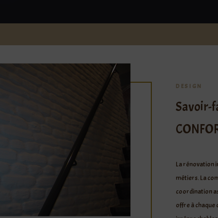
DESIGN
Savoir-f
CONFOR
La rénovation i
métiers. La co
coordination as
offre à chaque 