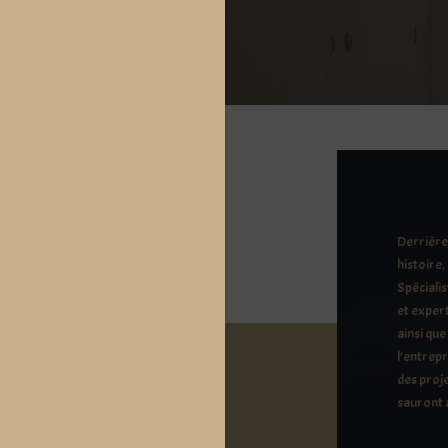
Derrière 
histoire,
Spécialis
et expert
ainsi que
l’entrep
des proje
sauront a