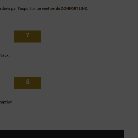
 devis par l’expert, intervention de CONFORT LINK.
7
avaux.
8
ception.