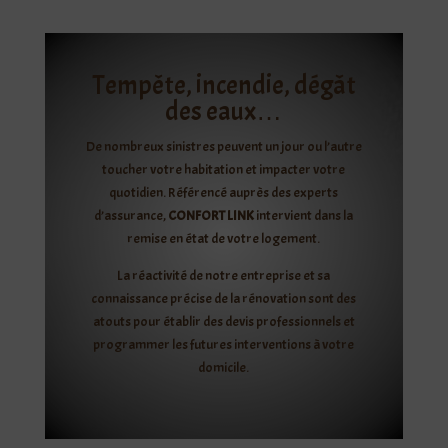
Tempête, incendie, dégât
des eaux…
De nombreux sinistres peuvent un jour ou l’autre
toucher votre habitation et impacter votre
quotidien. Référencé auprès des experts
d’assurance,
CONFORT LINK
intervient dans la
remise en état de votre logement.
La réactivité de notre entreprise et sa
connaissance précise de la rénovation sont des
atouts pour établir des devis professionnels et
programmer les futures interventions à votre
domicile.